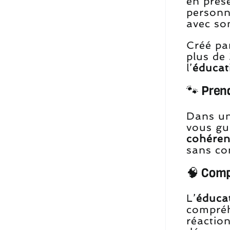
en prés
personne
avec so
Créé p
plus de
l’
éducat
🐾 Prend
Dans un
vous gu
cohéren
sans co
🧠 Comp
L’
éducat
compréh
réaction