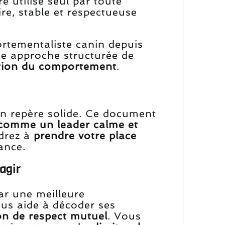
re utilisé seul par toute
ire, stable et respectueuse
rtementaliste canin depuis
ne approche structurée de
tion du comportement
.
’un repère solide. Ce document
 comme un leader calme et
ndrez à
prendre votre place
ance.
agir
r une meilleure
ous aide à décoder ses
ion de respect mutuel
. Vous