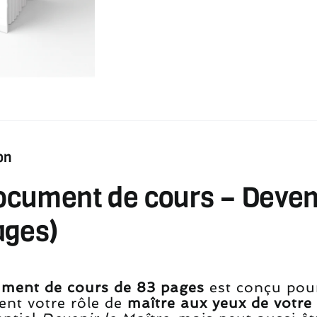
.pdf
on
ocument de cours – Deveni
ages)
ment de cours de 83 pages
est conçu pou
ent votre rôle de
maître aux yeux de votre