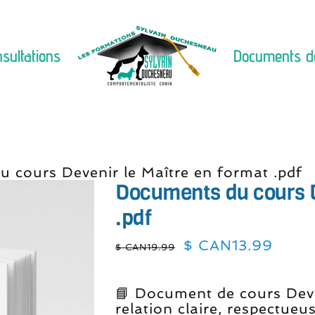
sultations
Documents d
 cours Devenir le Maître en format .pdf
Documents du cours D
.pdf
Le
Le
$ CAN
13.99
$ CAN
19.99
prix
prix
initial
actue
était :
est :
📘 Document de cours Deve
$
$
relation claire, respectueus