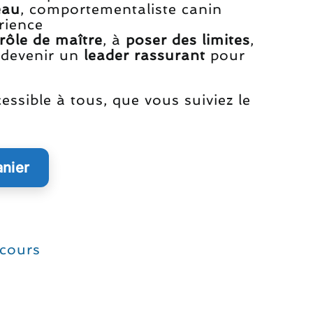
3.99.
eau
, comportementaliste canin
rience
rôle de maître
, à
poser des limites
,
à devenir un
leader rassurant
pour
cessible à tous, que vous suiviez le
n
anier
cours