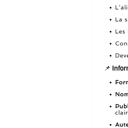
L’al
La s
Les 
Con
Deve
📌 Info
Form
Nom
Publ
clai
Aute