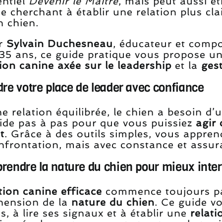
entiel
Devenir le Maître
, mais peut aussi êt
 cherchant à établir une relation plus cla
n chien.
ar
Sylvain Duchesneau
, éducateur et compo
 35 ans, ce guide pratique vous propose u
ion canine axée sur le leadership
et la
ges
re votre place de leader avec confiance
e relation équilibrée, le chien a besoin d
ide pas à pas pour que vous puissiez
agir
t
. Grâce à des outils simples, vous appre
nfrontation, mais avec constance et assur
rendre la nature du chien pour mieux inter
ion canine efficace
commence toujours pa
ension de la
nature du chien
. Ce guide v
s, à lire ses signaux et à établir une
relat