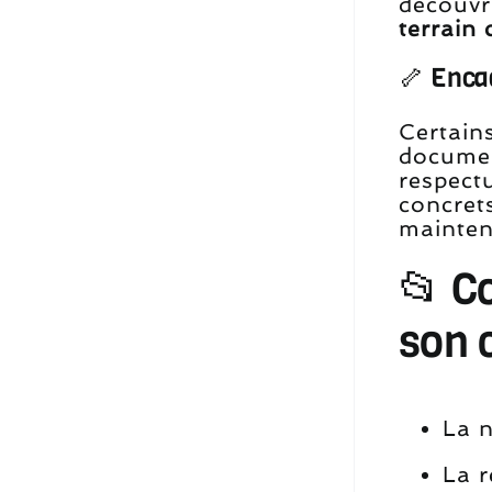
découvr
terrain 
🦴 Encad
Certain
docume
respectu
concret
mainten
📂 C
son 
La n
La 