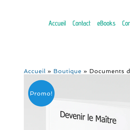
Passer
au
contenu
Accueil
Contact
eBooks
Con
Accueil
»
Boutique
»
Documents du
Promo!