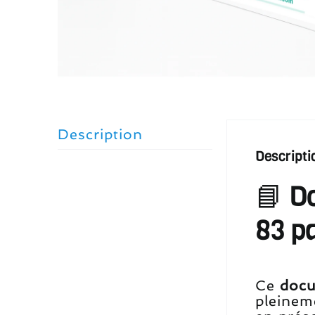
Description
Descripti
📘 D
83 p
Ce
docu
pleinem