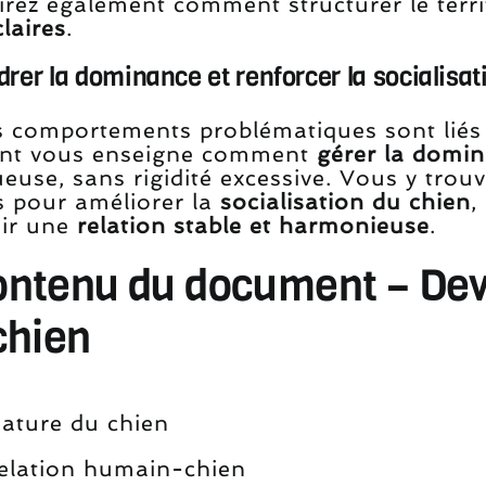
irez également comment structurer le terri
claires
.
rer la dominance et renforcer la socialisat
s comportements problématiques sont liés
nt vous enseigne comment
gérer la domi
euse, sans rigidité excessive. Vous y trouv
s pour améliorer la
socialisation du chien
,
ir une
relation stable et harmonieuse
.
ontenu du document – Deve
chien
ature du chien
relation humain-chien