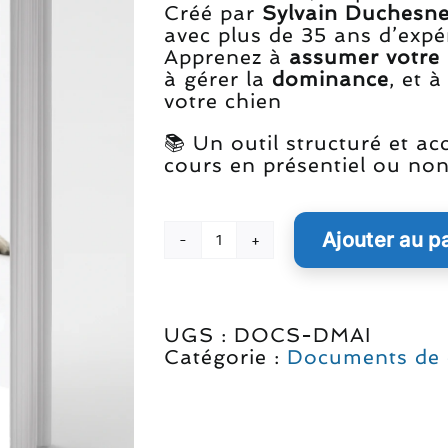
CAN19.99.
CAN1
Créé par
Sylvain Duchesn
avec plus de 35 ans d’expé
Apprenez à
assumer votre 
à gérer la
dominance
, et 
votre chien
📚 Un outil structuré et ac
cours en présentiel ou no
Ajouter au p
quantité
de
Documents
du
UGS :
DOCS-DMAI
cours
Catégorie :
Documents de 
Devenir
le
Maître
en
format