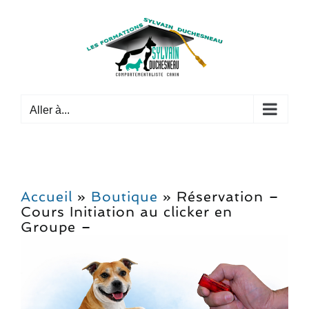
Passer
au
contenu
Aller à...
Accueil
»
Boutique
»
Réservation –
Cours Initiation au clicker en
Groupe –