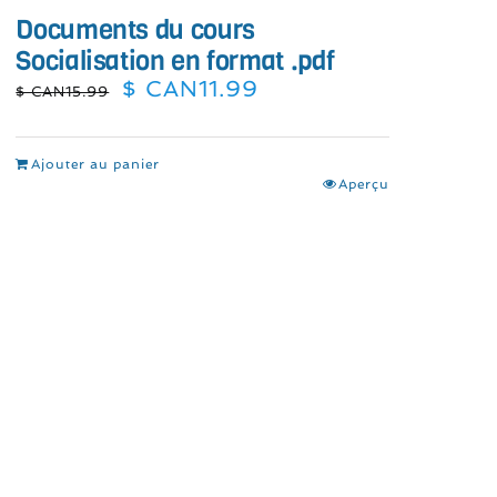
Documents du cours
Socialisation en format .pdf
Le
Le
$ CAN
11.99
$ CAN
15.99
prix
prix
initial
actuel
était :
est :
Ajouter au panier
$
$
Aperçu
CAN15.99.
CAN11.99.