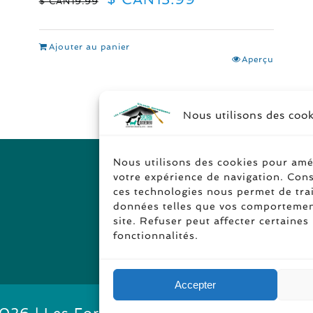
$ CAN
19.99
prix
prix
initial
actuel
était :
est :
Ajouter au panier
$
$
Aperçu
CAN19.99.
CAN13.99.
Nous utilisons des coo
Nous utilisons des cookies pour amé
votre expérience de navigation. Cons
ces technologies nous permet de tra
données telles que vos comportemen
site. Refuser peut affecter certaines
fonctionnalités.
Accepter
2026 | Les Formations Sylvain Duchesneau |