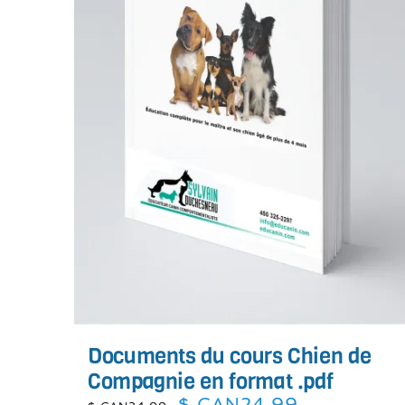
Documents du cours Chien de
Compagnie en format .pdf
Le
Le
$ CAN
24.99