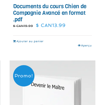
Documents du cours Chien de
Compagnie Avancé en format
.pdf
Le
Le
$ CAN
13.99
$ CAN
19.99
prix
prix
initial
actuel
était :
est :
Ajouter au panier
$
$
Aperçu
CAN19.99.
CAN13.99.
Promo!