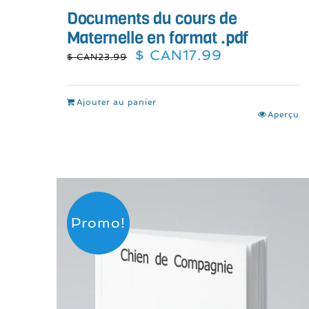
Documents du cours de
Maternelle en format .pdf
Le
Le
$ CAN
17.99
$ CAN
23.99
prix
prix
initial
actuel
était :
est :
Ajouter au panier
$
$
Aperçu
CAN23.99.
CAN17.99.
Promo!