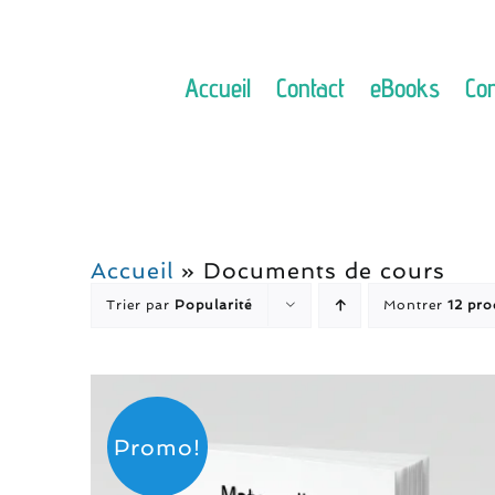
Passer
au
contenu
Accueil
Contact
eBooks
Con
Accueil
»
Documents de cours
Trier par
Popularité
Montrer
12 pro
Promo!