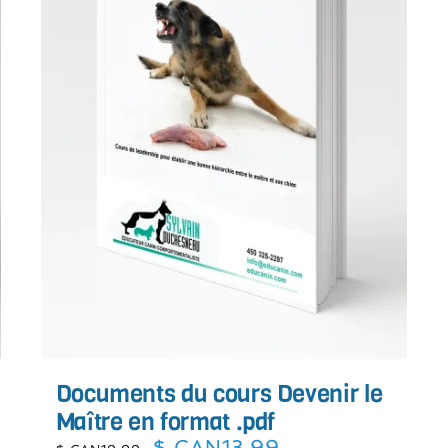
Documents du cours Devenir le
Maître en format .pdf
Le
Le
$ CAN
13.99