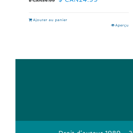
$ CAN
34.99
prix
prix
initial
actuel
était :
est :
Ajouter au panier
$
$
Aperçu
CAN34.99.
CAN24.99.
Droit d’auteur 1989 - 