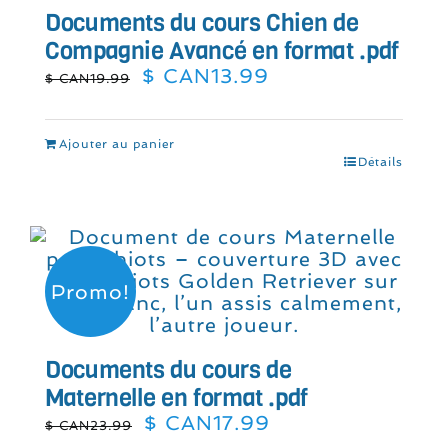
Documents du cours Chien de
Compagnie Avancé en format .pdf
Le
Le
$ CAN
13.99
$ CAN
19.99
prix
prix
initial
actuel
était :
est :
Ajouter au panier
$
$
Détails
CAN19.99.
CAN13.99.
Promo!
Documents du cours de
Maternelle en format .pdf
Le
Le
$ CAN
17.99
$ CAN
23.99
prix
prix