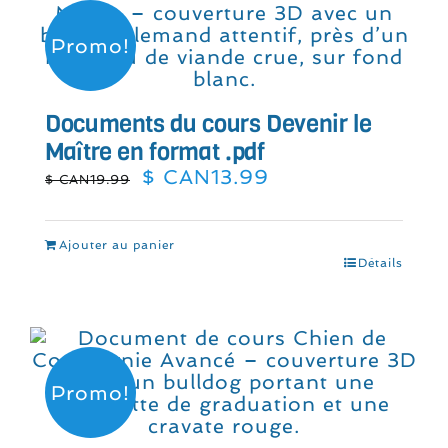
Promo!
Documents du cours Devenir le
Maître en format .pdf
Le
Le
$ CAN
13.99
$ CAN
19.99
prix
prix
initial
actuel
était :
est :
Ajouter au panier
$
$
Détails
CAN19.99.
CAN13.99.
Promo!