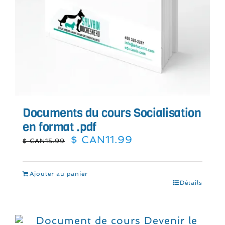
Documents du cours Socialisation
en format .pdf
Le
Le
$ CAN
11.99
$ CAN
15.99
prix
prix
initial
actuel
était :
est :
Ajouter au panier
$
$
Détails
CAN15.99.
CAN11.99.