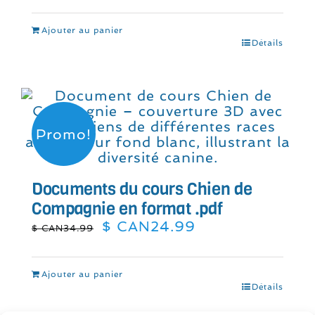
initial
actuel
était :
est :
Ajouter au panier
$
$
Détails
CAN23.99.
CAN17.99.
Promo!
Documents du cours Chien de
Compagnie en format .pdf
Le
Le
$ CAN
24.99
$ CAN
34.99
prix
prix
initial
actuel
était :
est :
Ajouter au panier
$
$
Détails
CAN34.99.
CAN24.99.