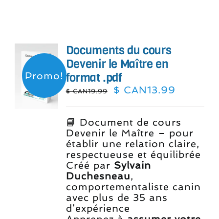
Documents du cours
Devenir le Maître en
Promo!
format .pdf
Le
Le
$ CAN
13.99
$ CAN
19.99
prix
prix
initial
actuel
était :
est :
📘 Document de cours
$
$
Devenir le Maître – pour
CAN19.99.
CAN13.9
établir une relation claire,
respectueuse et équilibrée
Créé par
Sylvain
Duchesneau
,
comportementaliste canin
avec plus de 35 ans
d’expérience