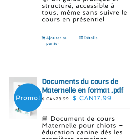
structuré, accessible à
tous, même sans suivre le
cours en présentiel
Ajouter au
Détails
panier
Documents du cours de
Maternelle en format .pdf
Promo!
Le
Le
$ CAN
17.99
$ CAN
23.99
prix
prix
initial
actuel
était :
est :
📘 Document de cours
$
$
Maternelle pour chiots –
CAN23.99.
CAN17.9
éducation canine dès les