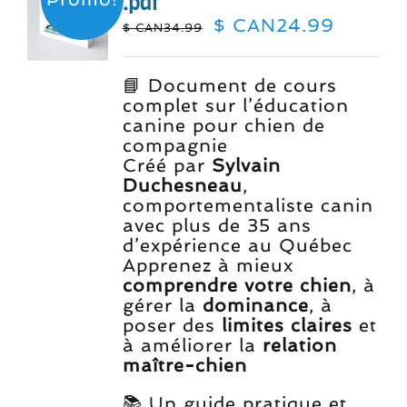
.pdf
Le
Le
$ CAN
24.99
$ CAN
34.99
prix
prix
initial
actuel
était :
est :
📘 Document de cours
$
$
complet sur l’éducation
CAN34.99.
CAN24.
canine pour chien de
compagnie
Créé par
Sylvain
Duchesneau
,
comportementaliste canin
avec plus de 35 ans
d’expérience au Québec
Apprenez à mieux
comprendre votre chien
, à
gérer la
dominance
, à
poser des
limites claires
et
à améliorer la
relation
maître-chien
📚 Un guide pratique et