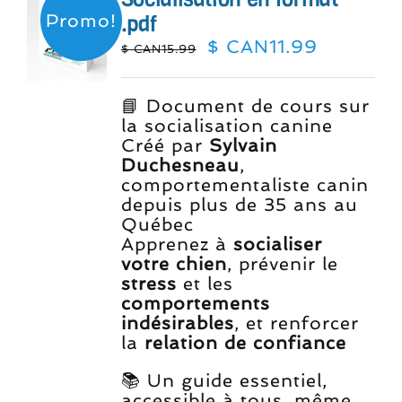
Promo!
.pdf
Le
Le
$ CAN
11.99
$ CAN
15.99
prix
prix
initial
actuel
était :
est :
📘 Document de cours sur
$
$
la socialisation canine
CAN15.99.
CAN11.9
Créé par
Sylvain
Duchesneau
,
comportementaliste canin
depuis plus de 35 ans au
Québec
Apprenez à
socialiser
votre chien
, prévenir le
stress
et les
comportements
indésirables
, et renforcer
la
relation de confiance
📚 Un guide essentiel,
accessible à tous, même