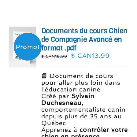
Documents du cours Chien
de Compagnie Avancé en
Promo!
format .pdf
Le
Le
$ CAN
13.99
$ CAN
19.99
prix
prix
initial
actuel
était :
est :
📘 Document de cours
$
$
pour aller plus loin dans
CAN19.99.
CAN13.9
l’éducation canine
Créé par
Sylvain
Duchesneau
,
comportementaliste canin
depuis plus de 35 ans au
Québec
Apprenez à
contrôler votre
chien en présence