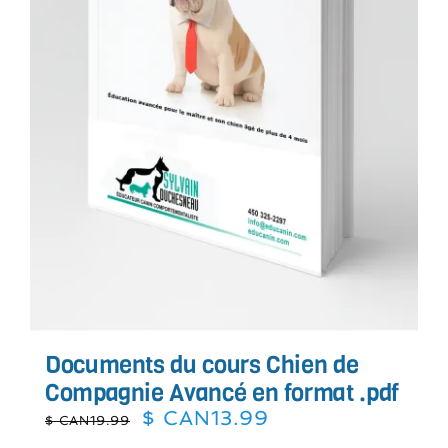
Documents du cours Chien de
Compagnie Avancé en format .pdf
Le
Le
$ CAN
13.99
$ CAN
19.99
prix
prix