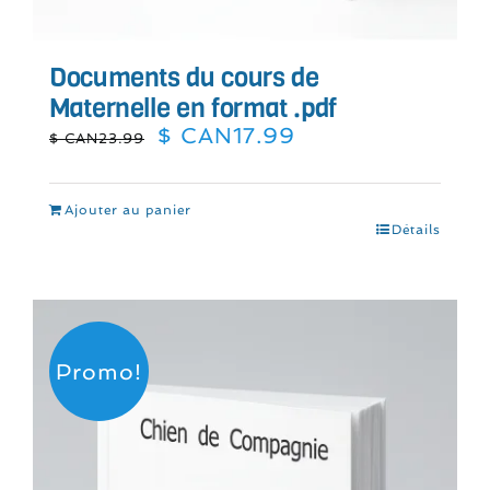
Documents du cours de
Maternelle en format .pdf
Le
Le
$ CAN
17.99
$ CAN
23.99
prix
prix
initial
actuel
était :
est :
Ajouter au panier
$
$
Détails
CAN23.99.
CAN17.99.
Promo!