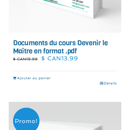
Documents du cours Devenir le
Maître en format .pdf
Le
Le
$ CAN
13.99
$ CAN
19.99
prix
prix
initial
actuel
était :
est :
Ajouter au panier
$
$
Détails
CAN19.99.
CAN13.99.
Promo!