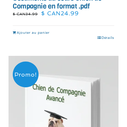
Compagnie en format .pdf
Le
Le
$ CAN
24.99
$ CAN
34.99
prix
prix
initial
actuel
était :
est :
Ajouter au panier
$
$
Détails
CAN34.99.
CAN24.99.
Promo!