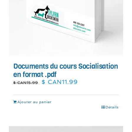
Documents du cours Socialisation
en format .pdf
Le
Le
$ CAN
11.99
$ CAN
15.99
prix
prix
initial
actuel
était :
est :
Ajouter au panier
$
$
Détails
CAN15.99.
CAN11.99.